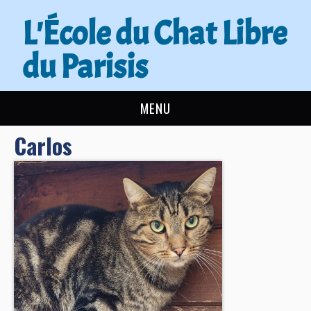
L'École du Chat Libre
du Parisis
MENU
Carlos
L’ÉCOLE DU CHAT
ACTUALITÉS
ADOPTER
NOUS AIDER
CONTACT