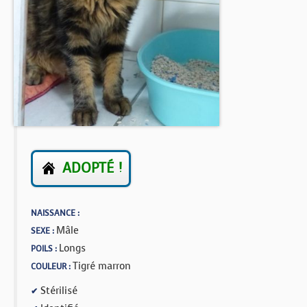
BOUTIQUE
FORUM
ADOPTÉ !
NAISSANCE :
Mâle
SEXE :
Longs
POILS :
Tigré marron
COULEUR :
Stérilisé
✔