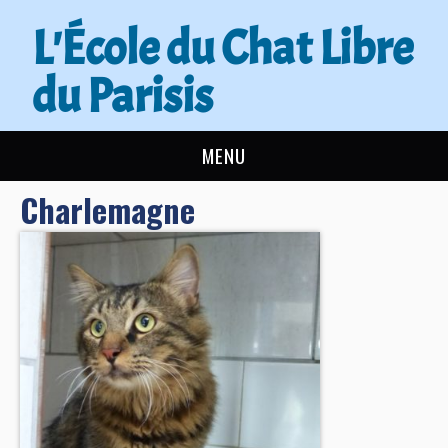
L'École du Chat Libre
du Parisis
MENU
Charlemagne
L’ÉCOLE DU CHAT
ACTUALITÉS
ADOPTER
NOUS AIDER
CONTACT