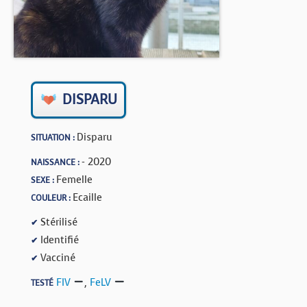
BOUTIQUE
FORUM
DISPARU
Disparu
SITUATION :
- 2020
NAISSANCE :
Femelle
SEXE :
Ecaille
COULEUR :
Stérilisé
✔
Identifié
✔
Vacciné
✔
FIV
,
FeLV
TESTÉ