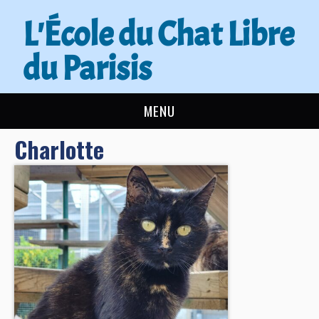
L'École du Chat Libre
du Parisis
MENU
Charlotte
L’ÉCOLE DU CHAT
ACTUALITÉS
ADOPTER
NOUS AIDER
CONTACT