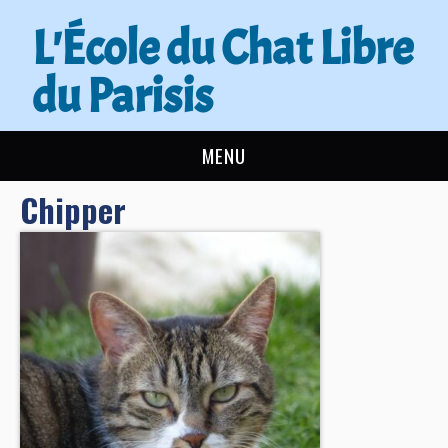
L'École du Chat Libre
du Parisis
MENU
Chipper
L’ÉCOLE DU CHAT
ACTUALITÉS
ADOPTER
NOUS AIDER
CONTACT