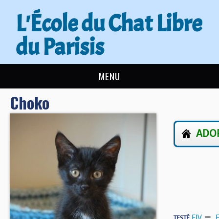
L'École du Chat Libre
du Parisis
MENU
Choko
L’ÉCOLE DU CHAT
ACTUALITÉS
ADOP
ADOPTER
NOUS AIDER
CONTACT
FIV
,
TESTÉ