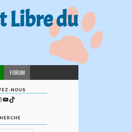
t Libre du
FORUM
VEZ-NOUS
cebook
mpte Instagram
YouTube
TikTok
CHERCHE
Rechercher :