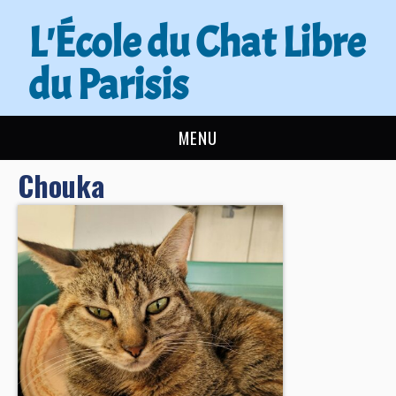
L'École du Chat Libre
du Parisis
MENU
Chouka
L’ÉCOLE DU CHAT
ACTUALITÉS
ADOPTER
NOUS AIDER
CONTACT