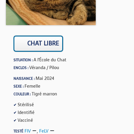
BOUTIQUE
FORUM
CHAT LIBRE
A l'École du Chat
SITUATION :
Véranda / Pilou
ENCLOS :
Mai 2024
NAISSANCE :
Femelle
SEXE :
Tigré marron
COULEUR :
Stérilisé
✔
Identifié
✔
Vacciné
✔
FIV
,
FeLV
TESTÉ