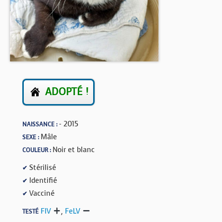
BOUTIQUE
FORUM
ADOPTÉ !
- 2015
NAISSANCE :
Mâle
SEXE :
Noir et blanc
COULEUR :
Stérilisé
✔
Identifié
✔
Vacciné
✔
FIV
,
FeLV
TESTÉ