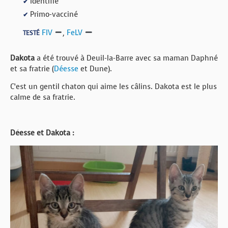
Identifié
✔
Primo-vacciné
✔
FIV
,
FeLV
TESTÉ
Dakota
a été trouvé à Deuil-la-Barre avec sa maman Daphné
et sa fratrie (
Déesse
et Dune).
C’est un gentil chaton qui aime les câlins. Dakota est le plus
calme de sa fratrie.
Déesse et Dakota :