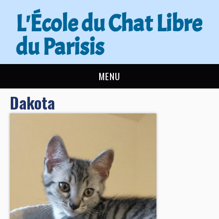
L'École du Chat Libre
du Parisis
MENU
Dakota
L’ÉCOLE DU CHAT
ACTUALITÉS
ADOPTER
NOUS AIDER
CONTACT