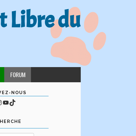
t Libre du
FORUM
VEZ-NOUS
cebook
mpte Instagram
YouTube
TikTok
CHERCHE
Rechercher :