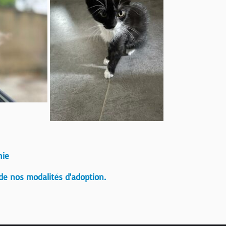
hie
de nos modalités d’adoption.