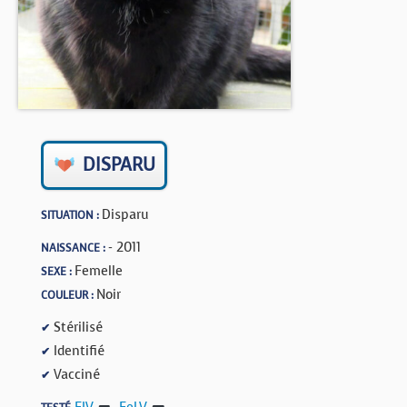
BOUTIQUE
FORUM
DISPARU
Disparu
SITUATION :
- 2011
NAISSANCE :
Femelle
SEXE :
Noir
COULEUR :
Stérilisé
✔
Identifié
✔
Vacciné
✔