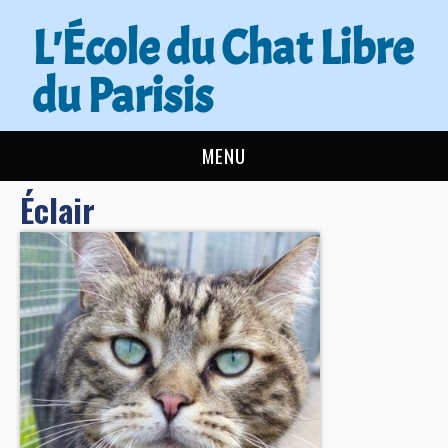
L'École du Chat Libre
du Parisis
MENU
Éclair
L’ÉCOLE DU CHAT
ACTUALITÉS
ADOPTER
NOUS AIDER
CONTACT