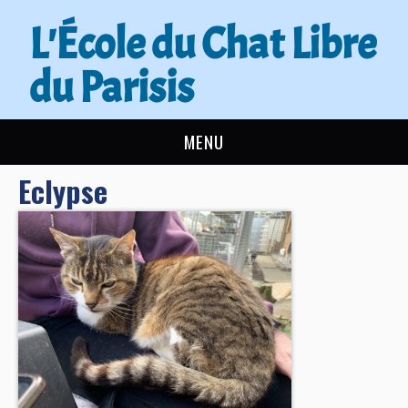
L'École du Chat Libre
du Parisis
MENU
Eclypse
L’ÉCOLE DU CHAT
ACTUALITÉS
ADOPTER
NOUS AIDER
CONTACT