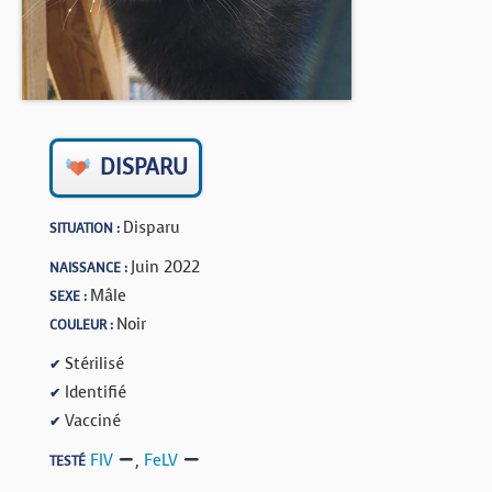
BOUTIQUE
FORUM
DISPARU
Disparu
SITUATION :
Juin 2022
NAISSANCE :
Mâle
SEXE :
Noir
COULEUR :
Stérilisé
✔
Identifié
✔
Vacciné
✔
FIV
,
FeLV
TESTÉ