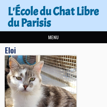
L'École du Chat Libre
du Parisis
MENU
Eloi
L’ÉCOLE DU CHAT
ACTUALITÉS
ADOPTER
NOUS AIDER
CONTACT