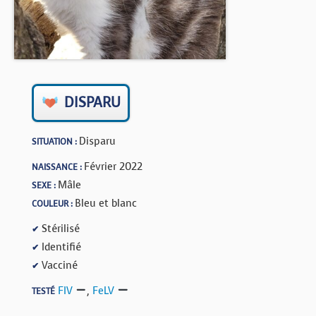
BOUTIQUE
FORUM
DISPARU
Disparu
SITUATION :
Février 2022
NAISSANCE :
Mâle
SEXE :
Bleu et blanc
COULEUR :
Stérilisé
✔
Identifié
✔
Vacciné
✔
FIV
,
FeLV
TESTÉ