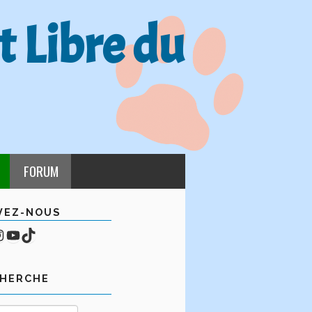
t Libre du
FORUM
VEZ-NOUS
cebook
mpte Instagram
YouTube
TikTok
CHERCHE
Rechercher :