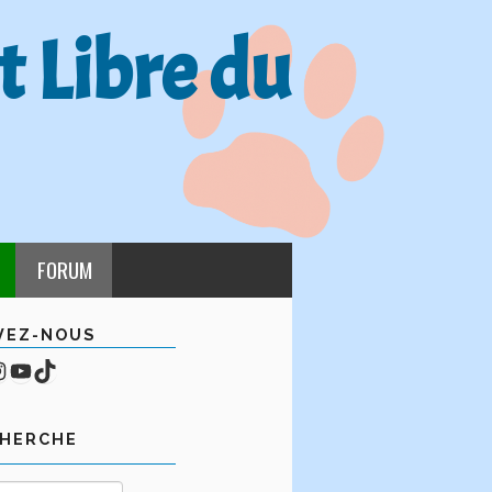
t Libre du
FORUM
VEZ-NOUS
cebook
mpte Instagram
YouTube
TikTok
CHERCHE
Rechercher :