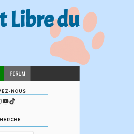
t Libre du
FORUM
VEZ-NOUS
cebook
mpte Instagram
YouTube
TikTok
CHERCHE
Rechercher :