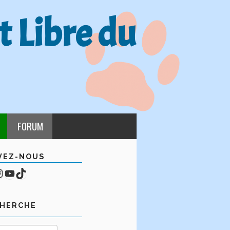
t Libre du
FORUM
VEZ-NOUS
cebook
mpte Instagram
YouTube
TikTok
CHERCHE
Rechercher :