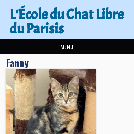
L'École du Chat Libre
du Parisis
MENU
Fanny
L’ÉCOLE DU CHAT
ACTUALITÉS
ADOPTER
NOUS AIDER
CONTACT