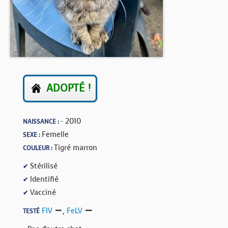
BOUTIQUE
FORUM
ADOPTÉ !
- 2010
NAISSANCE :
Femelle
SEXE :
Tigré marron
COULEUR :
Stérilisé
✔
Identifié
✔
Vacciné
✔
FIV
,
FeLV
TESTÉ