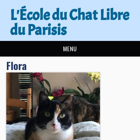
L'École du Chat Libre
du Parisis
MENU
Flora
L’ÉCOLE DU CHAT
ACTUALITÉS
ADOPTER
NOUS AIDER
CONTACT