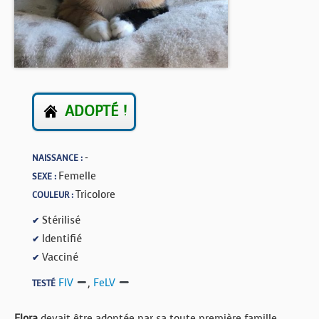
BOUTIQUE
FORUM
ADOPTÉ !
-
NAISSANCE :
Femelle
SEXE :
Tricolore
COULEUR :
Stérilisé
✔
Identifié
✔
Vacciné
✔
FIV
,
FeLV
TESTÉ
Flora
devait être adoptée par sa toute première famille