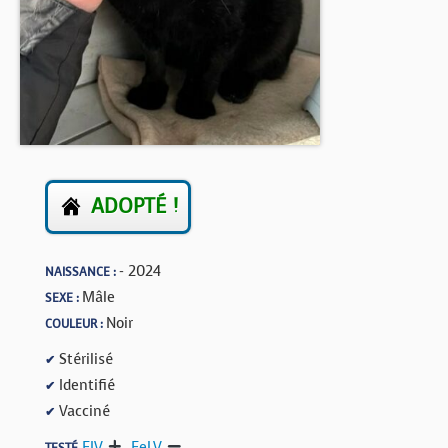
BOUTIQUE
FORUM
ADOPTÉ !
- 2024
NAISSANCE :
Mâle
SEXE :
Noir
COULEUR :
Stérilisé
✔
Identifié
✔
Vacciné
✔
FIV
,
FeLV