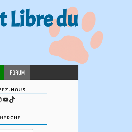
t Libre du
FORUM
VEZ-NOUS
cebook
mpte Instagram
YouTube
TikTok
CHERCHE
Rechercher :