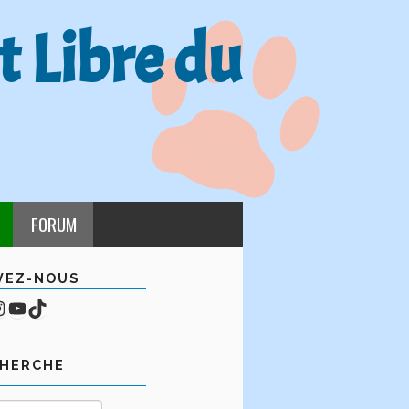
t Libre du
FORUM
VEZ-NOUS
cebook
mpte Instagram
YouTube
TikTok
CHERCHE
Rechercher :