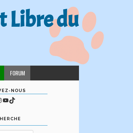
t Libre du
FORUM
VEZ-NOUS
cebook
mpte Instagram
YouTube
TikTok
CHERCHE
Rechercher :