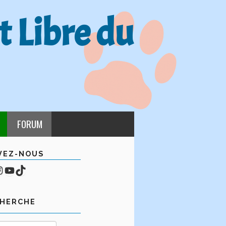
t Libre du
FORUM
VEZ-NOUS
cebook
mpte Instagram
YouTube
TikTok
CHERCHE
Rechercher :