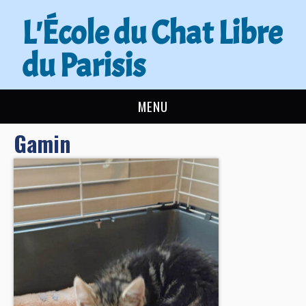
L'École du Chat Libre
du Parisis
MENU
Gamin
L’ÉCOLE DU CHAT
ACTUALITÉS
ADOPTER
NOUS AIDER
CONTACT