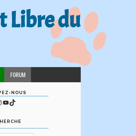
t Libre du
FORUM
VEZ-NOUS
cebook
mpte Instagram
YouTube
TikTok
CHERCHE
Rechercher :