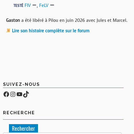
FIV
,
FeLV
TESTÉ
Gaston
a été libéré à Pilou en juin 2026 avec Jules et Marcel.
Lire son histoire complète sur le forum
SUIVEZ-NOUS
Facebook
Compte Instagram
YouTube
TikTok
RECHERCHE
Rechercher :