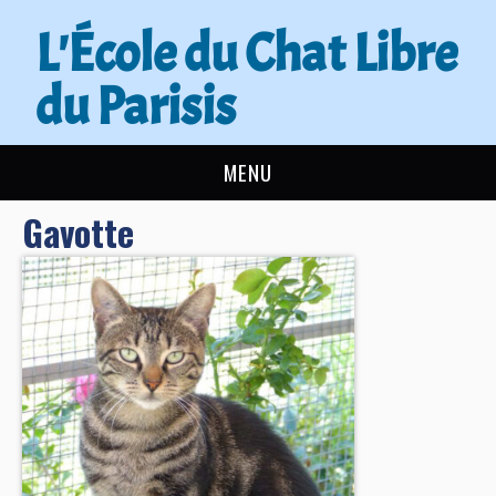
L'École du Chat Libre
du Parisis
MENU
Gavotte
L’ÉCOLE DU CHAT
ACTUALITÉS
ADOPTER
NOUS AIDER
CONTACT