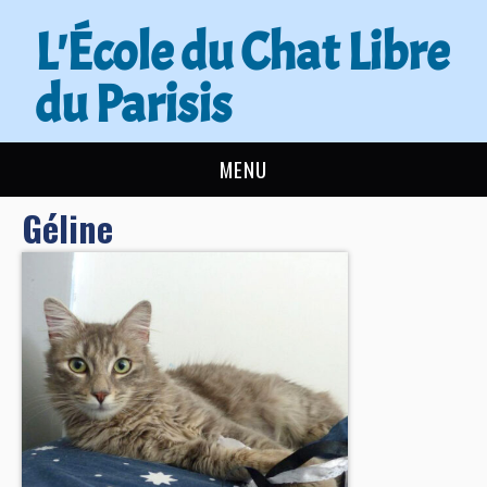
L'École du Chat Libre
du Parisis
MENU
Géline
L’ÉCOLE DU CHAT
ACTUALITÉS
ADOPTER
NOUS AIDER
CONTACT