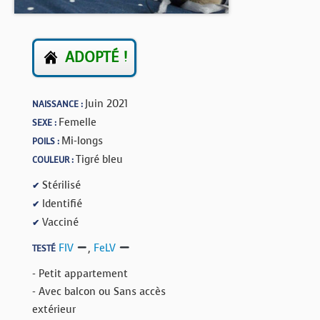
BOUTIQUE
FORUM
ADOPTÉ !
Juin 2021
NAISSANCE :
Femelle
SEXE :
Mi-longs
POILS :
Tigré bleu
COULEUR :
Stérilisé
✔
Identifié
✔
Vacciné
✔
FIV
,
FeLV
TESTÉ
- Petit appartement
- Avec balcon ou Sans accès
extérieur