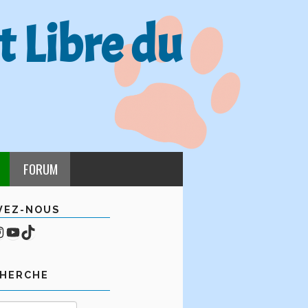
t Libre du
FORUM
VEZ-NOUS
cebook
mpte Instagram
YouTube
TikTok
CHERCHE
Rechercher :