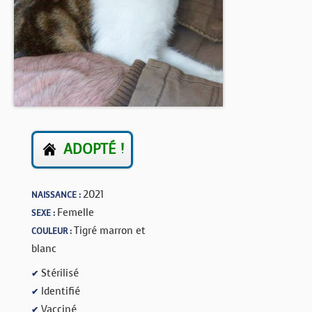
BOUTIQUE
FORUM
ADOPTÉ !
2021
NAISSANCE :
Femelle
SEXE :
Tigré marron et
COULEUR :
blanc
Stérilisé
✔
Identifié
✔
Vacciné
✔