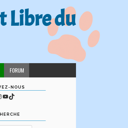
t Libre du
FORUM
VEZ-NOUS
cebook
mpte Instagram
YouTube
TikTok
CHERCHE
Rechercher :