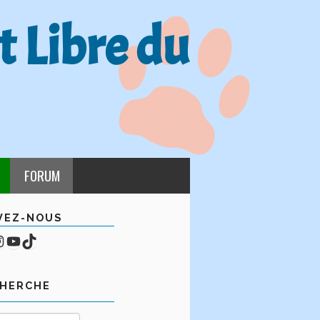
t Libre du
FORUM
VEZ-NOUS
cebook
mpte Instagram
YouTube
TikTok
CHERCHE
Rechercher :