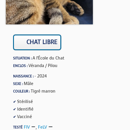
BOUTIQUE
FORUM
CHAT LIBRE
A l'École du Chat
SITUATION :
Véranda / Pilou
ENCLOS :
- 2024
NAISSANCE :
Mâle
SEXE :
Tigré marron
COULEUR :
Stérilisé
✔
Identifié
✔
Vacciné
✔
FIV
,
FeLV
TESTÉ