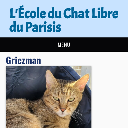
L'École du Chat Libre
du Parisis
MENU
Griezman
L’ÉCOLE DU CHAT
ACTUALITÉS
ADOPTER
NOUS AIDER
CONTACT