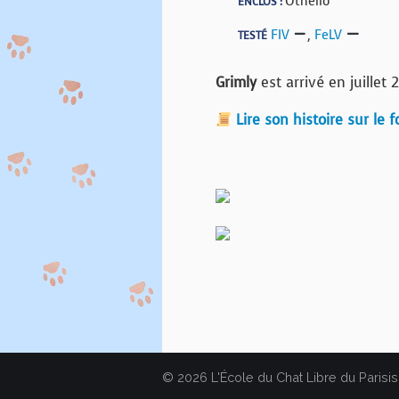
Othello
ENCLOS :
FIV
,
FeLV
TESTÉ
Grimly
est arrivé en juillet
Lire son histoire sur le 
© 2026 L'École du Chat Libre du Parisis