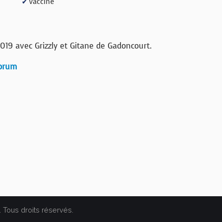
Vacciné
✔
 2019 avec Grizzly et Gitane de Gadoncourt.
forum
. Tous droits réservés.