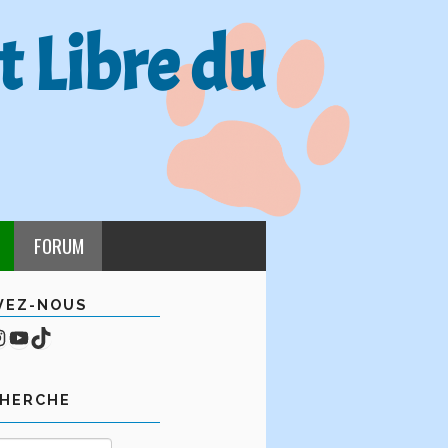
t Libre du
FORUM
VEZ-NOUS
cebook
mpte Instagram
YouTube
TikTok
CHERCHE
Rechercher :