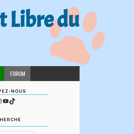
t Libre du
FORUM
VEZ-NOUS
cebook
mpte Instagram
YouTube
TikTok
CHERCHE
Rechercher :