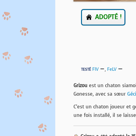
ADOPTÉ !
FIV
,
FeLV
TESTÉ
Grizou
est un chaton siamoi
Gonesse, avec sa sœur
Géci
C’est un chaton joueur et g
une fois installé, il se laiss