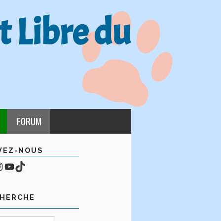
t Libre du
FORUM
VEZ-NOUS
cebook
mpte Instagram
YouTube
TikTok
CHERCHE
Rechercher :