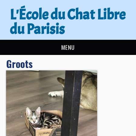
L'École du Chat Libre
du Parisis
MENU
Groots
L’ÉCOLE DU CHAT
ACTUALITÉS
ADOPTER
NOUS AIDER
CONTACT