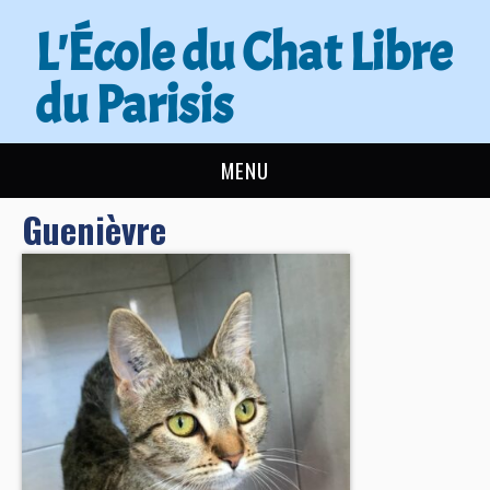
L'École du Chat Libre
du Parisis
MENU
Guenièvre
L’ÉCOLE DU CHAT
ACTUALITÉS
ADOPTER
NOUS AIDER
CONTACT