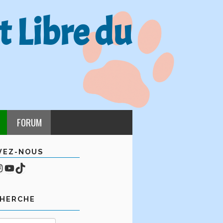
t Libre du
FORUM
VEZ-NOUS
cebook
mpte Instagram
YouTube
TikTok
CHERCHE
Rechercher :