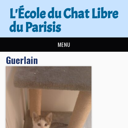
L'École du Chat Libre
du Parisis
MENU
Guerlain
L’ÉCOLE DU CHAT
ACTUALITÉS
ADOPTER
NOUS AIDER
CONTACT