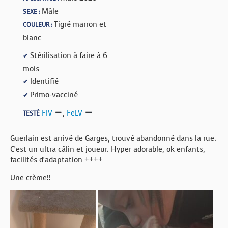
Mâle
SEXE :
Tigré marron et
COULEUR :
blanc
Stérilisation à faire à 6
✔
mois
Identifié
✔
Primo-vacciné
✔
FIV
,
FeLV
TESTÉ
Guerlain est arrivé de Garges, trouvé abandonné dans la rue.
C’est un ultra câlin et joueur. Hyper adorable, ok enfants,
facilités d’adaptation ++++
Une crème!!