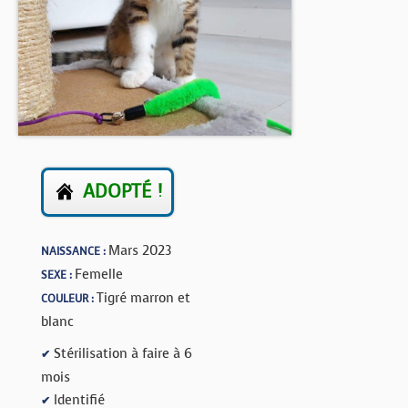
BOUTIQUE
FORUM
ADOPTÉ !
Mars 2023
NAISSANCE :
Femelle
SEXE :
Tigré marron et
COULEUR :
blanc
Stérilisation à faire à 6
✔
mois
Identifié
✔