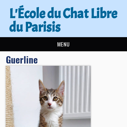
L'École du Chat Libre
du Parisis
MENU
Guerline
L’ÉCOLE DU CHAT
ACTUALITÉS
ADOPTER
NOUS AIDER
CONTACT