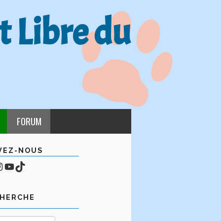
t Libre du
FORUM
VEZ-NOUS
cebook
mpte Instagram
YouTube
TikTok
CHERCHE
Rechercher :