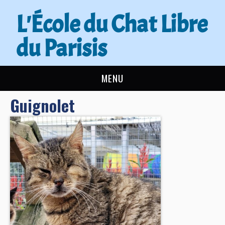
L'École du Chat Libre
du Parisis
MENU
Guignolet
L’ÉCOLE DU CHAT
ACTUALITÉS
ADOPTER
NOUS AIDER
CONTACT