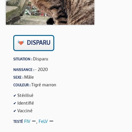
BOUTIQUE
FORUM
DISPARU
Disparu
SITUATION :
- 2020
NAISSANCE :
Mâle
SEXE :
Tigré marron
COULEUR :
Stérilisé
✔
Identifié
✔
Vacciné
✔
FIV
,
FeLV
TESTÉ