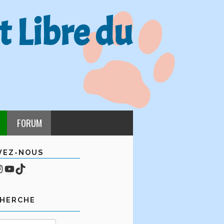
t Libre du
FORUM
VEZ-NOUS
cebook
mpte Instagram
YouTube
TikTok
CHERCHE
Rechercher :