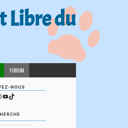
t Libre du
FORUM
VEZ-NOUS
cebook
mpte Instagram
YouTube
TikTok
CHERCHE
Rechercher :