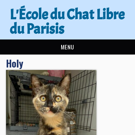
L'École du Chat Libre
du Parisis
MENU
Holy
L’ÉCOLE DU CHAT
ACTUALITÉS
ADOPTER
NOUS AIDER
CONTACT